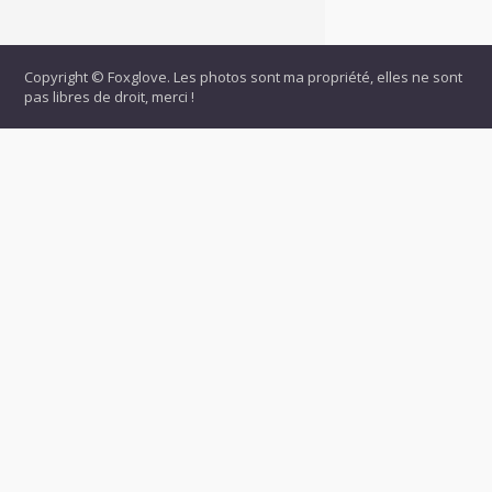
Copyright © Foxglove. Les photos sont ma propriété, elles ne sont
pas libres de droit, merci !