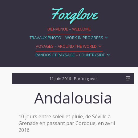
Foxglove
BIENVENUE – WELCOME
TRAVAUX PHOTO – WORK IN PROGRESS
VOYAGES – AROUND THE WORLD
RANDOS ET PAYSAGE – COUNTRYSIDE
11 juin 2016
- Par
foxglove
Andalousia
10 jours entre soleil et pluie, de Séville à
Grenade en passant par Cordoue, en avril
2016.