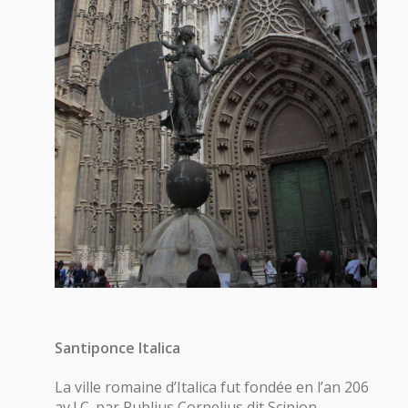
Santiponce Italica
La ville romaine d’Italica fut fondée en l’an 206
av.J.C. par Publius Cornelius dit Scipion